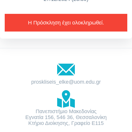
Η Πρόσκληση έχει ολοκληρωθεί.
proskliseis_elke@uom.edu.gr
Πανεπιστήμιο Μακεδονίας
Εγνατία 156, 546 36, Θεσσαλονίκη
Κτήριο Διοίκησης, Γραφείο Ε115