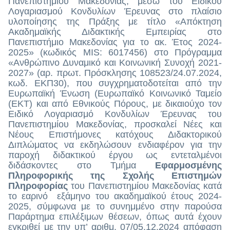
Πανεπιστημίου Μακεδονίας, μέσω του Ειδικού
Λογαριασμού Κονδυλίων Έρευνας στο πλαίσιο
υλοποίησης της Πράξης με τίτλο «Απόκτηση
Ακαδημαϊκής Διδακτικής Εμπειρίας στο
Πανεπιστήμιο Μακεδονίας για το ακ. Έτος 2024-
2025» (κωδικός MIS: 6017456) στο Πρόγραμμα
«Ανθρώπινο Δυναμικό και Κοινωνική Συνοχή 2021-
2027» (αρ. πρωτ. Πρόσκλησης 108523/24.07.2024,
κωδ. ΕΚΠ30), που συγχρηματοδοτείται από την
Ευρωπαϊκή Ένωση (Ευρωπαϊκό Κοινωνικό Ταμείο
(ΕΚΤ) και από Εθνικούς Πόρους, με δικαιούχο τον
Ειδικό Λογαριασμό Κονδυλίων Έρευνας του
Πανεπιστημίου Μακεδονίας, προσκαλεί Νέες και
Νέους Επιστήμονες κατόχους Διδακτορικού
Διπλώματος να εκδηλώσουν ενδιαφέρον για την
παροχή διδακτικού έργου ως εντεταλμένοι
διδάσκοντες στο Τμήμα
Εφαρμοσμένης
Πληροφορικής της Σχολής Επιστημών
Πληροφορίας
του Πανεπιστημίου Μακεδονίας κατά
το εαρινό εξάμηνο του ακαδημαϊκού έτους 2024-
2025, σύμφωνα με το συνημμένο στην παρούσα
Παράρτημα επιλέξιμων θέσεων, όπως αυτά έχουν
εγκριθεί με την υπ’ αριθμ. 07/05.12.2024
απόφαση