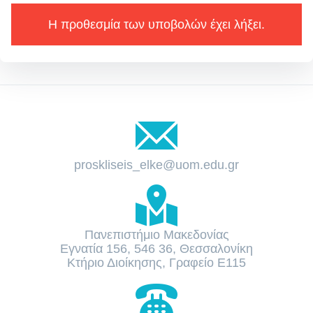
Η προθεσμία των υποβολών έχει λήξει.
proskliseis_elke@uom.edu.gr
Πανεπιστήμιο Μακεδονίας
Εγνατία 156, 546 36, Θεσσαλονίκη
Κτήριο Διοίκησης, Γραφείο Ε115