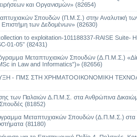
χειρήσεων και Οργανισμών» (82654)
πτυχιακών Σπουδών (Π.Μ.Σ.) στην Αναλυτική τω
ι Επιστήμη των Δεδομένων» (82630)
collection to exploitation-101188337-RAISE Suite
-01-05" (82431)
ρόγραμμα Μεταπτυχιακών Σπουδών (Δ.Π.Μ.Σ.) «Δίκ
Sc in Law and Informatics”)» (82656)
ΞΗ - ΠΜΣ ΣΤΗ ΧΡΗΜΑΤΟΟΙΚΟΝΟΜΙΚΗ ΤΕΧΝΟ
ισης των Παλαιών Δ.Π.Μ.Σ. στα Ανθρώπινα Δικαιώ
 Σπουδές (81852)
όγραμμα Μεταπτυχιακών Σπουδών (Δ.Π.Μ.Σ.) στα
στήματα (81180)